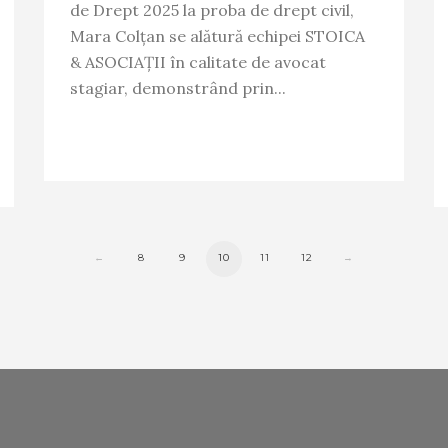
de Drept 2025 la proba de drept civil,
Mara Colțan se alătură echipei STOICA
& ASOCIAȚII în calitate de avocat
stagiar, demonstrând prin...
←
8
9
10
11
12
→