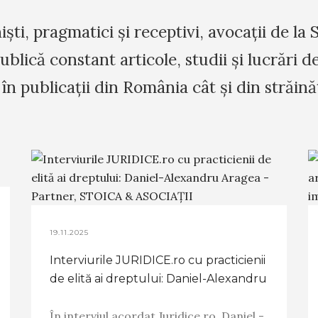
iști, pragmatici și receptivi, avocații de l
lică constant articole, studii şi lucrări de
 în publicații din România cât şi din străină
19.11.2025
Interviurile JURIDICE.ro cu practicienii
de elită ai dreptului: Daniel-Alexandru
Aragea - Partner, STOICA & ASOCIAȚII
În interviul acordat Juridice.ro, Daniel -