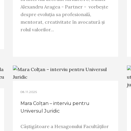
Alexandru Aragea - Partner - vorbește
despre evoluția sa profesională,
mentorat, creativitate în avocatură și
rolul valorilor...
08.11.2025
Mara Colțan – interviu pentru
Universul Juridic
Câștigătoare a Hexagonului Facultăților