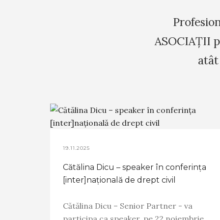
Profesion
ASOCIAȚII pub
atât
19.11.2025
Cătălina Dicu – speaker în conferința
[inter]națională de drept civil
Cătălina Dicu – Senior Partner - va
participa ca speaker, pe 22 noiembrie