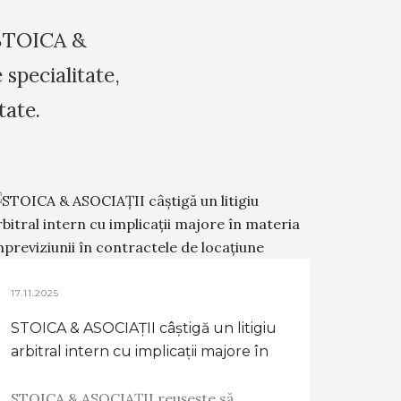
a STOICA &
 specialitate,
tate.
17.11.2025
STOICA & ASOCIAȚII câștigă un litigiu
arbitral intern cu implicații majore în
materia impreviziunii în contractele de
locațiune
STOICA & ASOCIAȚII reușește să