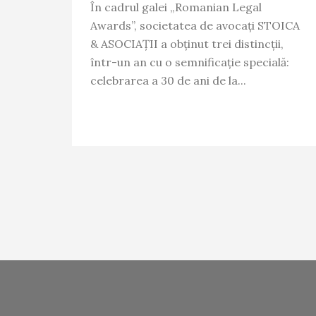
avocatură a anului”
În cadrul galei „Romanian Legal
Awards”, societatea de avocați STOICA
& ASOCIAȚII a obținut trei distincții,
într-un an cu o semnificație specială:
celebrarea a 30 de ani de la...