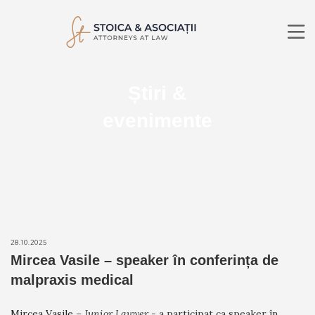
DESPRE NOI
Știri &
DOMENII DE PRACTICĂ
AVOCAȚI
evenimente
ȘTIRI
CONTACT
RO
EN
CĂUTARE
28.10.2025
Mircea Vasile – speaker în conferința de
malpraxis medical
Mircea Vasile
– Junior Lawyer
- a participat ca speaker în