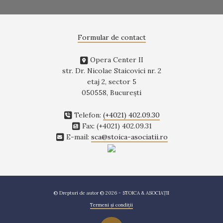
Formular de contact
Opera Center II
str. Dr. Nicolae Staicovici nr. 2
etaj 2, sector 5
050558, Bucureşti
Telefon:
(+4021) 402.09.30
Fax: (+4021) 402.09.31
E-mail:
sca@stoica-asociatii.ro
© Drepturi de autor © 2026 - STOICA & ASOCIAȚII
Termeni și condiții