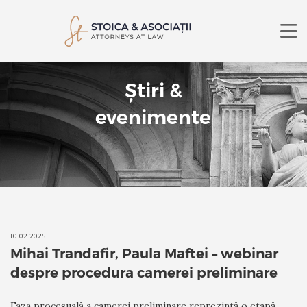
DESPRE NOI
Știri &
DOMENII DE PRACTICĂ
AVOCAȚI
evenimente
ȘTIRI
CONTACT
RO
EN
CĂUTARE
10.02.2025
Mihai Trandafir, Paula Maftei – webinar
despre procedura camerei preliminare
Faza procesuală a camerei preliminare reprezintă o etapă