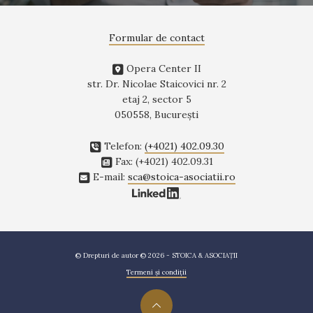
Formular de contact
Opera Center II
str. Dr. Nicolae Staicovici nr. 2
etaj 2, sector 5
050558, Bucureşti
Telefon:
(+4021) 402.09.30
Fax: (+4021) 402.09.31
E-mail:
sca@stoica-asociatii.ro
© Drepturi de autor © 2026 - STOICA & ASOCIAȚII
Termeni și condiții