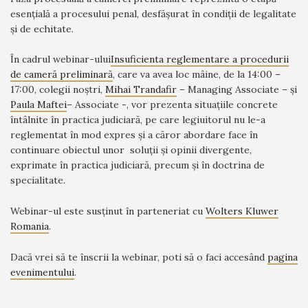
esențială a procesului penal, desfășurat în condiții de legalitate
și de echitate.
În cadrul webinar-ului
Insuficienta reglementare a procedurii
de cameră preliminară
, care va avea loc mâine, de la 14:00 –
17:00, colegii noștri,
Mihai Trandafir
– Managing Associate – și
Paula Maftei
– Associate -, vor prezenta situațiile concrete
întâlnite în practica judiciară, pe care legiuitorul nu le-a
reglementat în mod expres și a căror abordare face în
continuare obiectul unor soluții și opinii divergente,
exprimate în practica judiciară, precum și în doctrina de
specialitate.
Webinar-ul este susținut în parteneriat cu
Wolters Kluwer
Romania
.
Dacă vrei să te înscrii la webinar, poti să o faci accesând
pagina
evenimentului
.