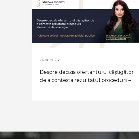
24.06.2026
Despre decizia ofertantului câştigător
de a contesta rezultatul procedurii –
elemente de strategie