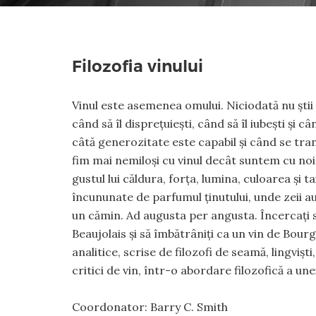
Filozofia vinului
Vinul este asemenea omului. Niciodată nu știi 
când să îl disprețuiești, când să îl iubești și câ
câtă generozitate este capabil și când se tr
fim mai nemiloși cu vinul decât suntem cu noi
gustul lui căldura, forța, lumina, culoarea și ta
încununate de parfumul ținutului, unde zeii au f
un cămin. Ad augusta per angusta. Încercați 
Beaujolais și să îmbătrâniți ca un vin de Bourg
analitice, scrise de filozofi de seamă, lingviști
critici de vin, într-o abordare filozofică a un
Coordonator: Barry C. Smith