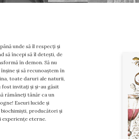
până unde să îl respecți și
nd să începi să îl detești, de
ansformă în demon. Să nu
 înșine și să recunoaștem în
ina, toate daruri ale naturii,
ost invitați și și-au găsit
să rămâneți tânăr ca un
ogne! Eseuri lucide și
, biochimiști, producători și
ei experiențe eterne.