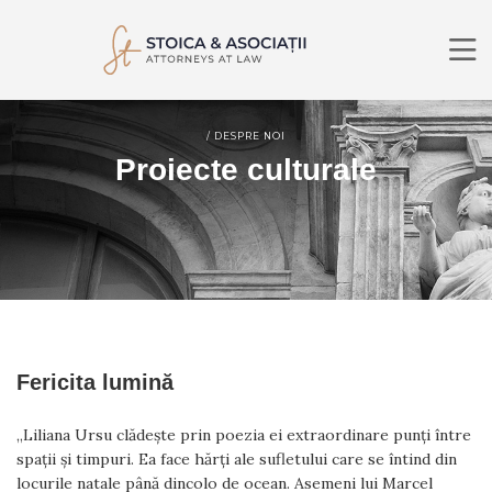
DESPRE NOI
/ DESPRE NOI
DOMENII DE PRACTICĂ
Proiecte culturale
AVOCAȚI
ȘTIRI
CONTACT
RO
EN
CĂUTARE
Fericita lumină
„Liliana Ursu clădește prin poezia ei extraordinare punți între
spații și timpuri. Ea face hărți ale sufletului care se întind din
locurile natale până dincolo de ocean. Asemeni lui Marcel