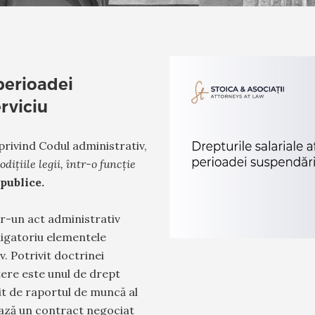
 perioadei
rviciu
 privind Codul administrativ,
ițiile legii, într-o funcție
 publice.
tr-un act administrativ
ligatoriu elementele
v. Potrivit doctrinei
tere este unul de drept
erit de raportul de muncă al
 bază un contract negociat