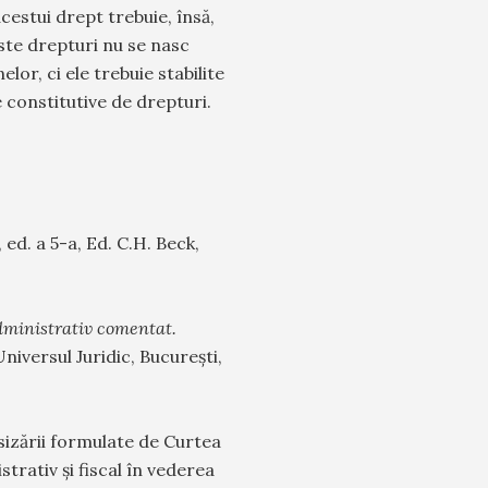
cestui drept trebuie, însă,
ste drepturi nu se nasc
elor, ci ele trebuie stabilite
 constitutive de drepturi.
I, ed. a 5-a, Ed. C.H. Beck,
dministrativ comentat.
. Universul Juridic, București,
izării formulate de Curtea
strativ şi fiscal în vederea