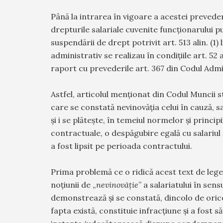
Până la intrarea în vigoare a acestei prevederi,
drepturile salariale cuvenite funcționarului p
suspendării de drept potrivit art. 513 alin. (1) l
administrativ se realizau în condițiile art. 52 a
raport cu prevederile art. 367 din Codul Admi
Astfel, articolul menționat din Codul Muncii st
care se constată nevinovăția celui în cauză, sal
și i se plătește, în temeiul normelor și principi
contractuale, o despăgubire egală cu salariul 
a fost lipsit pe perioada contractului.
Prima problemă ce o ridică acest text de lege
noțiunii de „
nevinovăție
” a salariatului în sens
demonstrează și se constată, dincolo de orice
fapta există, constituie infracțiune și a fost s