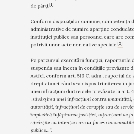
[1]
de părți.
Conform dispozițiilor comune, competența d
administrative de numire aparține conducător
instituției publice sau persoanei care are co
[2]
potrivit unor acte normative speciale.
Pe parcursul exercitării funcției, raporturile 
suspenda sau înceta în condițiile prevăzute d
Astfel, conform art. 513 C. adm., raportul de
drept atunci când s-a dispus trimiterea în j
unei infracțiuni dintre cele prevăzute la art. 46
„
săvârșirea unei infracțiuni contra umanităţii, 
autorităţii, infracţiuni de corupţie sau de servic
împiedică înfăptuirea justiţiei, infracţiuni de fa
săvârşite cu intenţie care ar face-o incompatibi
publice...
”.