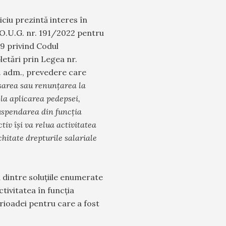
ciu prezintă interes în
 O.U.G. nr. 191/2022 pentru
9 privind Codul
letări prin Legea nr.
 C. adm., prevedere care
sarea sau renunţarea la
la aplicarea pedepsei,
suspendarea din funcţia
tiv îşi va relua activitatea
achitate drepturile salariale
 dintre soluțiile enumerate
ctivitatea în funcția
perioadei pentru care a fost