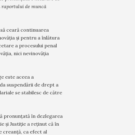
i raportului de muncă
i să ceară continuarea
văția și pentru a înlătura
ncetare a procesului penal
ăția, nici nevinovăția
ge este aceea a
ada suspendării de drept a
ariale se stabilesc de către
ilă pronunțată în dezlegarea
 și Justiție a reținut că în
e creanță, ca efect al