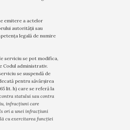
e emitere a actelor
ului autorității sau
mpetența legală de numire
de serviciu se pot modifica,
e Codul administrativ.
 serviciu se suspendă de
udecată pentru săvârșirea
5 lit. h) care se referă la
contra statului sau contra
iu, infracţiuni care
ls ori a unei infracţiuni
lă cu exercitarea funcţiei