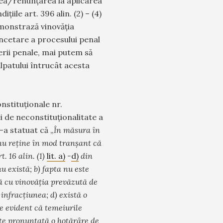
a/renunțarea la aplicarea
iile art. 396 alin. (2) – (4)
emonstrază vinovăția
încetare a procesului penal
erii penale, mai putem să
lpatului întrucât acesta
onstituționale nr.
i de neconstituționalitate a
s-a statuat că „
În măsura în
 nu reţine în mod tranşant că
. 16 alin. (1)
lit. a)
-
d)
din
u există; b) fapta nu este
tă cu vinovăţia prevăzută de
 infracţiunea; d) există o
te evident că temeiurile
ste pronunţată o hotărâre de