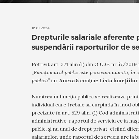
18.01.2024
Drepturile salariale aferente
suspendării raporturilor de se
Potrivit art. 371 alin (1) din O.U.G. nr.57/2019
„
Funcționarul public este persoana numită, în cod
publică
” iar
Anexa 5
conține
Lista funcțiilor
Numirea în funcția publică se realizează prin
individual care trebuie să curpindă în mod ob
precizate în art. 529 alin. (1) Cod administrati
administrative, raportul de serviciu ce ia naș
public, și nu unul de drept privat, el fiind dif
salariaților, unde raportul de serviciu are la