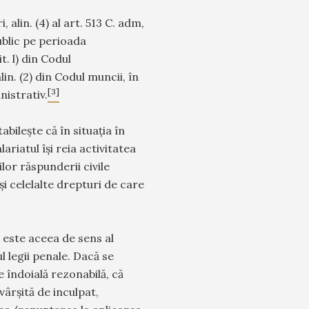
 alin. (4) al art. 513 C. adm,
ublic pe perioada
it. l) din Codul
lin. (2) din Codul muncii, în
[3]
nistrativ.
abilește că în situația în
ariatul își reia activitatea
ilor răspunderii civile
și celelalte drepturi de care
 este aceea de sens al
ul legii penale. Dacă se
 îndoială rezonabilă, că
ăvârșită de inculpat,