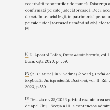
reactivării raporturilor de muncă. Existența a
confirmată pe cale judecătorească. Deci, ace
direct, în temeiul legii, în patrimoniul persoan
pe cale judecătorească urmând să aibă efecte
[6]
[1]
D. Apostol Tofan,
Drept administrativ
, vol. 
București, 2020, p. 359.
[2]
Șt.-C. Mirică în V. Vedinaș (coord.),
Codul a
Explicații. Jurisprudență. Doctrină
, vol. II, Ed
2023, p.550.
[3]
Decizia nr. 35/2023 privind examinarea ses
de apel Cluj - Secţia a III-a contencios admini