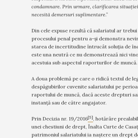
condamnare. Prin urmare, clarificarea situaţie
necesită demersuri suplimentare
.”
Din cele expuse rezultă că salariatul ar trebu
procesului penal pentru a-și demonstra nevino
starea de incertitudine întrucât soluția de î
este una neutră ce nu demonstrează nici vinov
acestuia sub aspectul raporturilor de muncă.
A doua problemă pe care o ridică textul de le
despăgubirilor cuvenite salariatului pe perio
raportului de muncă, dacă aceste drepturi sal
instanță sau de către angajator.
[5]
Prin Decizia nr. 19/2016
, hotărâre prealab
unei chestiuni de drept, Înalta Curte de Casație
patrimoniul salariatului ia naștere un drept d