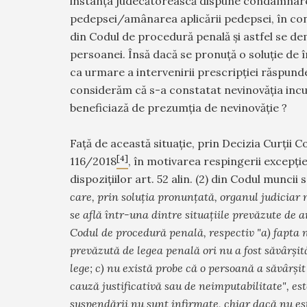
instanța judecătorească dispune condamnare
pedepsei/amânarea aplicării pedepsei, în condiț
din Codul de procedură penală și astfel se d
persoanei. Însă dacă se pronuță o soluție de 
ca urmare a intervenirii prescripției răspund
considerăm că s-a constatat nevinovăția incu
beneficiază de prezumția de nevinovăție ?
Față de această situație, prin Decizia Curții C
[4]
116/2018
, în motivarea respingerii excepție
dispozițiilor art. 52 alin. (2) din Codul muncii 
care, prin soluţia pronunţată, organul judiciar
se află într-una dintre situaţiile prevăzute de art
Codul de procedură penală, respectiv "a) fapta n
prevăzută de legea penală ori nu a fost săvârşi
lege; c) nu există probe că o persoană a săvârşit
cauză justificativă sau de neimputabilitate", es
suspendării nu sunt infirmate, chiar dacă nu e