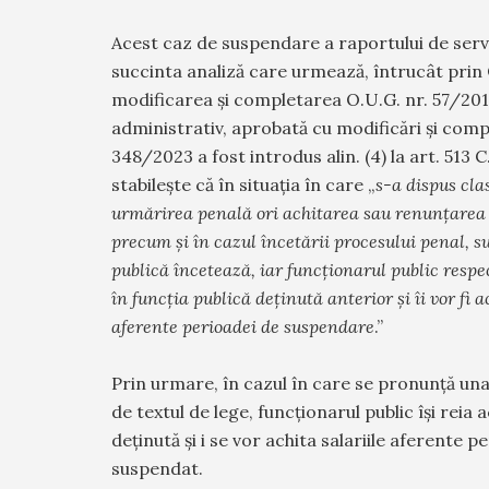
Acest caz de suspendare a raportului de servi
succinta analiză care urmează, întrucât prin
modificarea și completarea O.U.G. nr. 57/201
administrativ, aprobată cu modificări și comp
348/2023 a fost introdus alin. (4) la art. 513
stabilește că în situația în care „
s-a dispus cla
urmărirea penală ori achitarea sau renunţarea 
precum şi în cazul încetării procesului penal, 
publică încetează, iar funcţionarul public respec
în funcţia publică deţinută anterior şi îi vor fi 
aferente perioadei de suspendare
.”
Prin urmare, în cazul în care se pronunță una
de textul de lege, funcționarul public își reia a
deținută și i se vor achita salariile aferente 
suspendat.